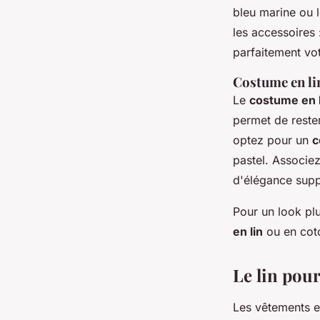
bleu marine ou l
les accessoires 
parfaitement vot
Costume en lin
Le
costume en l
permet de rester
optez pour un
c
pastel. Associe
d'élégance supp
Pour un look pl
en lin
ou en coto
Le lin pour
Les vêtements e