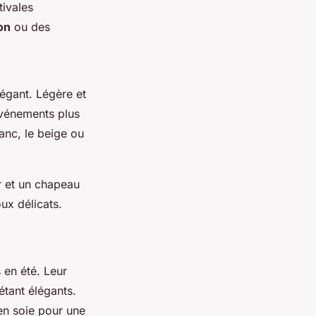
tivales
on
ou des
légant. Légère et
 événements plus
nc, le beige ou
r et un chapeau
ux délicats.
 en été. Leur
étant élégants.
en soie pour une