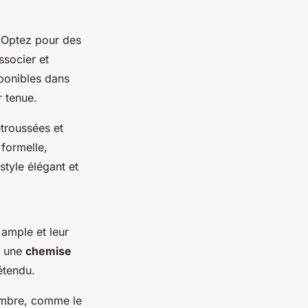
. Optez pour des
ssocier et
ponibles dans
r tenue.
troussées et
formelle,
style élégant et
ample et leur
à une
chemise
étendu.
mbre, comme le