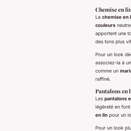
Chemise en lin
La
chemise en l
couleurs
neutres
apportent une t
des tons plus vi
Pour un look dé
associez-la à u
comme un
mari
raffiné.
Pantalons en li
Les
pantalons e
légèreté en fon
en lin
pour un lo
Pour un look pl