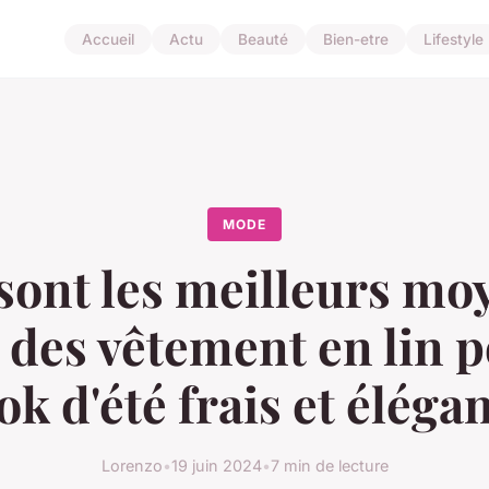
Accueil
Actu
Beauté
Bien-etre
Lifestyle
MODE
sont les meilleurs mo
 des vêtement en lin 
ok d'été frais et éléga
Lorenzo
•
19 juin 2024
•
7 min de lecture