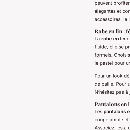
peuvent profiter
élégantes et co
accessoires, le l
Robe en lin : f
La
robe en lin
es
fluide, elle se 
formels. Choisi
le pastel pour un
Pour un look dé
de paille. Pour 
N’hésitez pas à 
Pantalons en l
Les
pantalons e
coupe ample et l
Associez-les à 