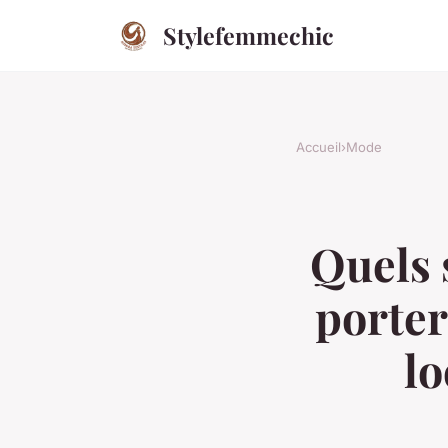
Stylefemmechic
Accueil
›
Mode
Quels 
porter
lo