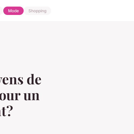
Mode
Shopping
yens de
pour un
nt?