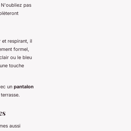
 N'oubliez pas
plèteront
et respirant, il
ment formel,
lair ou le bleu
 une touche
vec un
pantalon
 terrasse.
es
mes aussi