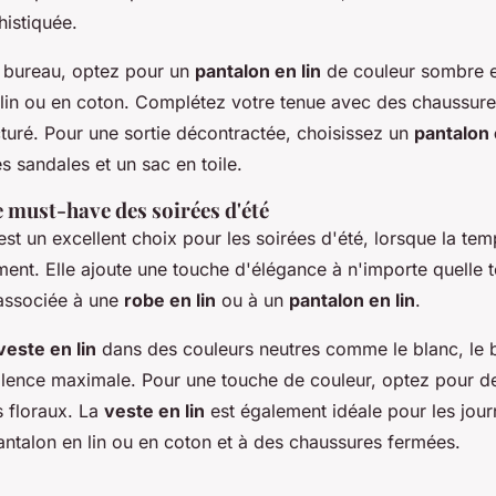
histiquée.
 bureau, optez pour un
pantalon en lin
de couleur sombre e
lin ou en coton. Complétez votre tenue avec des chaussures
cturé. Pour une sortie décontractée, choisissez un
pantalon 
s sandales et un sac en toile.
le must-have des soirées d'été
st un excellent choix pour les soirées d'été, lorsque la te
ent. Elle ajoute une touche d'élégance à n'importe quelle t
 associée à une
robe en lin
ou à un
pantalon en lin
.
veste en lin
dans des couleurs neutres comme le blanc, le b
lence maximale. Pour une touche de couleur, optez pour de
 floraux. La
veste en lin
est également idéale pour les jou
antalon en lin ou en coton et à des chaussures fermées.