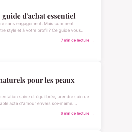
 guide d'achat essentiel
clairé sans engagement. Mais comment
e style et à votre profil ? Ce guide vous...
7 min de lecture →
aturels pour les peaux
ntation saine et équilibrée, prendre soin de
table acte d'amour envers soi-même....
6 min de lecture →