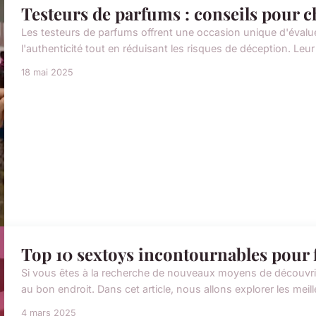
Testeurs de parfums : conseils pour c
Les testeurs de parfums offrent une occasion unique d'évalu
l'authenticité tout en réduisant les risques de déception. Leu
18 mai 2025
Top 10 sextoys incontournables pour
Si vous êtes à la recherche de nouveaux moyens de découvrir e
au bon endroit. Dans cet article, nous allons explorer les mei
4 mars 2025