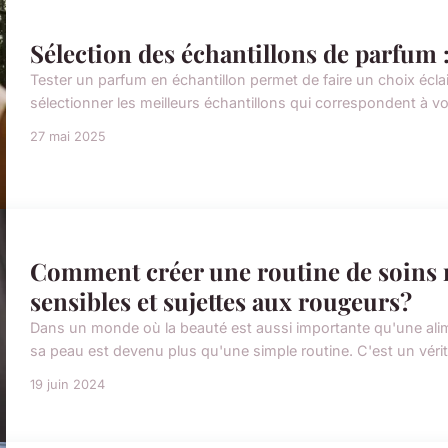
Sélection des échantillons de parfum :
Tester un parfum en échantillon permet de faire un choix é
sélectionner les meilleurs échantillons qui correspondent à votr
27 mai 2025
Comment créer une routine de soins n
sensibles et sujettes aux rougeurs?
Dans un monde où la beauté est aussi importante qu'une alime
sa peau est devenu plus qu'une simple routine. C'est un véri
19 juin 2024