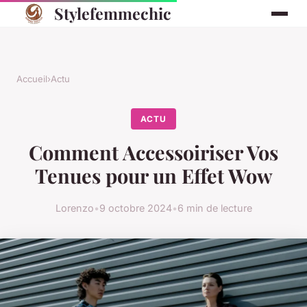
Stylefemmechic
Accueil
›
Actu
ACTU
Comment Accessoiriser Vos
Tenues pour un Effet Wow
Lorenzo
•
9 octobre 2024
•
6 min de lecture